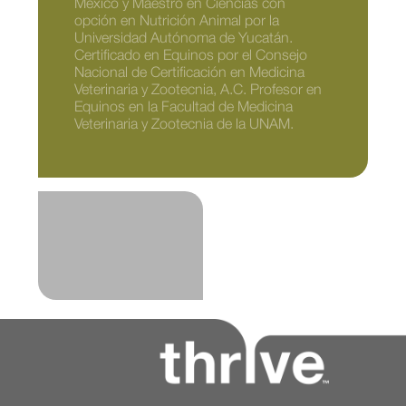
México y Maestro en Ciencias con
opción en Nutrición Animal por la
Universidad Autónoma de Yucatán.
Certificado en Equinos por el Consejo
Nacional de Certificación en Medicina
Veterinaria y Zootecnia, A.C. Profesor en
Equinos en la Facultad de Medicina
Veterinaria y Zootecnia de la UNAM.