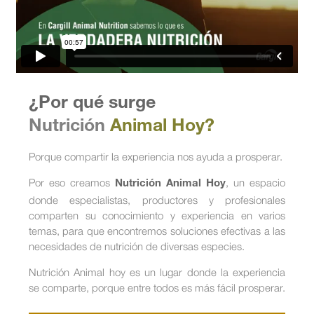
¿Por qué surge
Nutrición
Animal Hoy?
Porque compartir la experiencia nos ayuda a prosperar.
Por eso creamos
, un espacio
Nutrición Animal Hoy
donde especialistas, productores y profesionales
comparten su conocimiento y experiencia en varios
temas, para que encontremos soluciones efectivas a las
necesidades de nutrición de diversas especies.
Nutrición Animal hoy es un lugar donde la experiencia
se comparte, porque entre todos es más fácil prosperar.