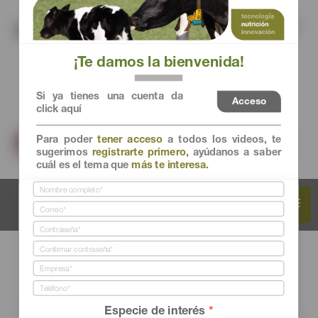
¡Te damos la bienvenida!
Si ya tienes una cuenta da
Acceso
click aquí
Para poder
tener acceso
a todos los videos, te
sugerimos
registrarte primero,
ayúdanos a saber
cuál es el tema que
más te interesa.
Menú
Rumiantes
Especie de interés
*